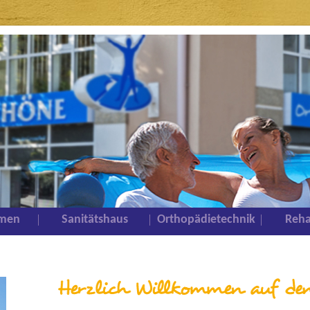
Direkt zum Inhalt
men
Sanitätshaus
Orthopädietechnik
Reha