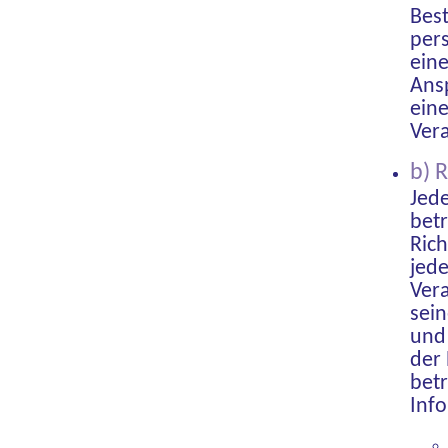
Best
per
eine
Ansp
eine
Ver
b) 
Jed
bet
Ric
jede
Vera
sei
und 
der
bet
Inf