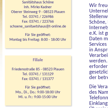
Sanitätshaus Schöne
Wir freu
Inh. Mirko Kadner
Unterne
Oberer Steinweg 9 - 08523 Plauen
Stellenw
Tel. 03741 / 226986
Fax: 03741 / 223766
Schöne, 
schoene_sanitaetshaus@t-online.de
Internet
e.K. ist
Für Sie geöffnet:
Daten mö
Montag bis Freitag: 8:00 - 18:00 Uhr
Services
in Ansp
Verarbe
Filiale
werden. 
erforder
Friedensstraße 85 - 08523 Plauen
gesetzli
Tel. 03741 / 131129
der betr
Fax: 03741 / 131377
Die Vera
Für Sie geöffnet:
des Name
Mo., Di., Do.: 9:00-18:00 Uhr
Mi. u. Fr.: 9:00-15:00 Uhr
Telefonn
Einklan