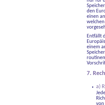
nur für 
Speicher
den Euro
einen an
welchen 
vorgese
Entfällt
Europäis
einem a
Speicher
routine
Vorschri
7. Rec
a) 
Jed
Ric
von 