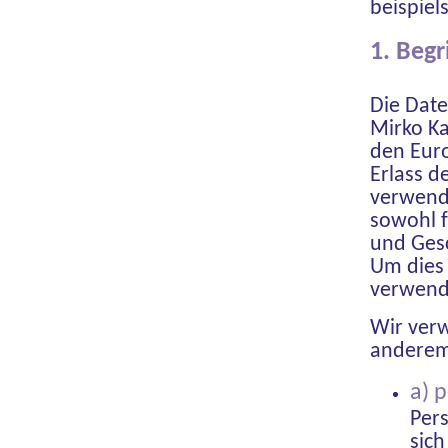
beispiel
1. Beg
Die Date
Mirko Ka
den Eur
Erlass 
verwend
sowohl f
und Gesc
Um dies 
verwende
Wir verw
anderem 
a) 
Per
sich