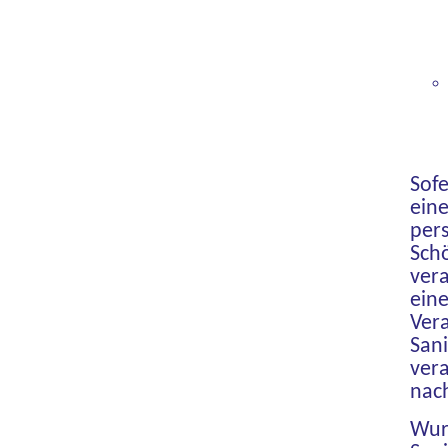
Sofe
eine
per
Schö
vera
eine
Ver
Sani
ver
nac
Wur