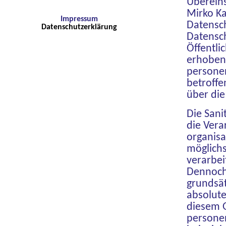
Übereins
Mirko Ka
Impressum
Datensc
Datenschutzerklärung
Datensc
Öffentli
erhoben
persone
betroffe
über die
Die Sani
die Vera
organis
möglichs
verarbei
Dennoch
grundsät
absolute
diesem G
persone