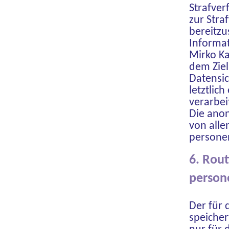
Strafver
zur Stra
bereitz
Informat
Mirko Ka
dem Ziel
Datensi
letztlic
verarbei
Die anon
von alle
persone
6. Rou
person
Der für 
speiche