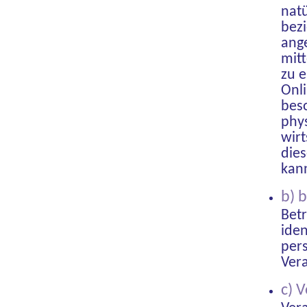
natü
bezi
ange
mit
zu 
Onl
bes
phys
wirt
dies
kan
b) 
Betr
iden
per
Ver
c) 