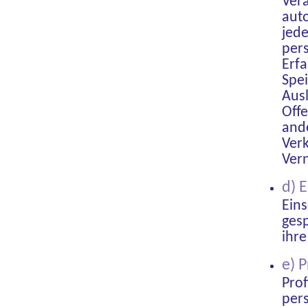
Vera
aut
jed
per
Erfa
Spe
Aus
Offe
ande
Ver
Ver
d) 
Eins
ges
ihre
e) P
Prof
per