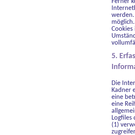
Ferner k
Interne
werden. 
möglich.
Cookies 
Umstände
vollumfä
5. Erf
Inform
Die Inte
Kadner e
eine bet
eine Rei
allgeme
Logfiles
(1) ver
zugreife