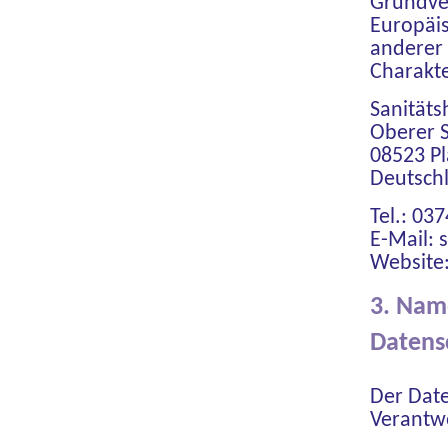
Grundver
Europäi
anderer
Charakter
Sanitäts
Oberer 
08523 P
Deutsch
Tel.: 03
E-Mail:
Website
3. Nam
Datens
Der Date
Verantwo