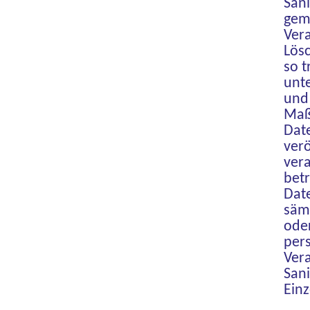
Sani
gem
Ver
Lös
so t
unte
und
Maß
Dat
ver
vera
betr
Dat
säm
oder
per
Vera
Sani
Einz