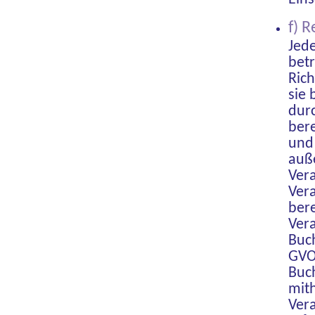
f) 
Jed
bet
Rich
sie
dur
bere
und
auß
Ver
Ver
bere
Vera
Buc
GVO
Buc
mith
Ver