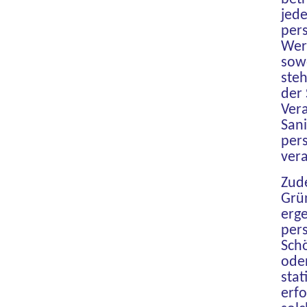
jede
per
Werb
sowe
steh
der 
Vera
Sani
per
vera
Zude
Grün
erge
per
Schö
ode
sta
erfo