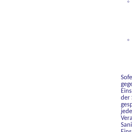
Sof
gege
Ein
der 
gesp
jede
Ver
Sani
Ein