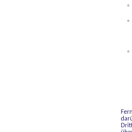
Fern
dar
Drit