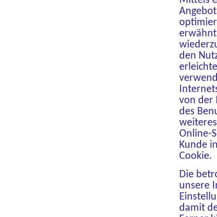
Mittels 
Angebote
optimier
erwähnt,
wiederzu
den Nutz
erleicht
verwende
Internet
von der
des Ben
weiteres
Online-S
Kunde in
Cookie.
Die betr
unsere I
Einstell
damit de