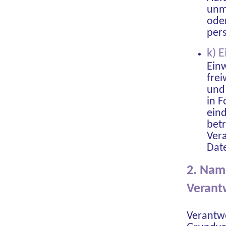
unm
oder
per
k) 
Einw
frei
und
in F
eind
betr
Ver
Date
2. Name
Verant
Verantwo