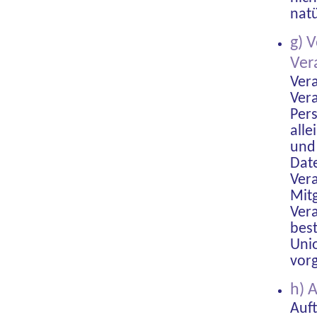
nat
g) 
Ver
Vera
Vera
Pers
all
und
Date
Ver
Mit
Ver
bes
Uni
vor
h) 
Auft