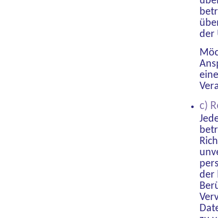
über
betr
übe
der 
Möch
Ansp
eine
Ver
c) 
Jed
bet
Rich
unve
per
der 
Berü
Ver
Dat