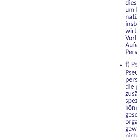
die
um b
natü
insb
wirt
Vorl
Aufe
Per
f) 
Pseu
per
die
zusä
spe
könn
ges
org
gew
nich