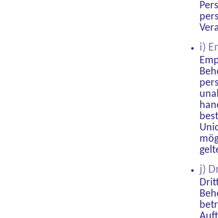
Pers
per
Vera
i) 
Empf
Behö
per
unab
han
bes
Uni
mög
gelt
j) D
Drit
Behö
bet
Auft