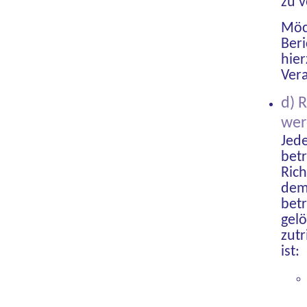
zu v
Möc
Beri
hier
Ver
d) 
wer
Jed
bet
Ric
dem 
bet
gel
zutr
ist: