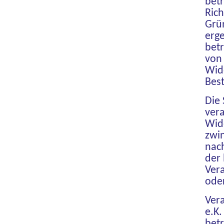
bet
Ric
Grün
erge
bet
von 
Wide
Best
Die 
ver
Wide
zwi
nach
der
Ver
ode
Vera
e.K
betr