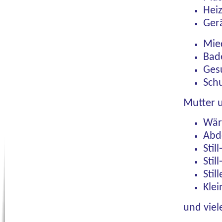
Heiz
Gerä
Mie
Bad
Ges
Sch
Mutter 
Wär
Abd
Stil
Stil
Stil
Klei
und viel