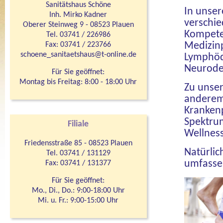
Sanitätshaus Schöne
In unser
Inh. Mirko Kadner
verschie
Oberer Steinweg 9 - 08523 Plauen
Kompeten
Tel. 03741 / 226986
Fax: 03741 / 223766
Medizinp
schoene_sanitaetshaus@t-online.de
Lymphöd
Neurode
Für Sie geöffnet:
Montag bis Freitag: 8:00 - 18:00 Uhr
Zu unser
anderem
Krankenp
Spektrum
Filiale
Wellnes
Friedensstraße 85 - 08523 Plauen
Natürlic
Tel. 03741 / 131129
umfasse
Fax: 03741 / 131377
Für Sie geöffnet:
Mo., Di., Do.: 9:00-18:00 Uhr
Mi. u. Fr.: 9:00-15:00 Uhr