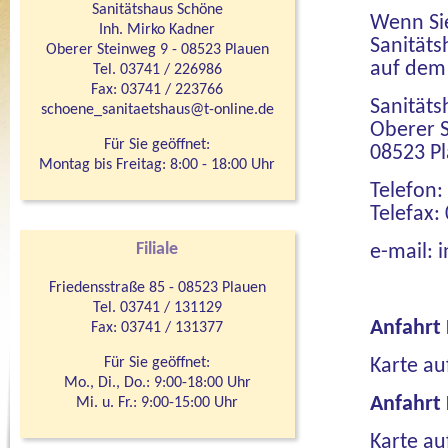
Sanitätshaus Schöne
Wenn Si
Inh. Mirko Kadner
Sanitäts
Oberer Steinweg 9 - 08523 Plauen
auf dem
Tel. 03741 / 226986
Fax: 03741 / 223766
Sanität
schoene_sanitaetshaus@t-online.de
Oberer 
Für Sie geöffnet:
08523 Pl
Montag bis Freitag: 8:00 - 18:00 Uhr
Telefon:
Telefax:
Filiale
e-mail:
Friedensstraße 85 - 08523 Plauen
Tel. 03741 / 131129
Anfahrt
Fax: 03741 / 131377
Für Sie geöffnet:
Karte au
Mo., Di., Do.: 9:00-18:00 Uhr
Anfahrt F
Mi. u. Fr.: 9:00-15:00 Uhr
Karte au